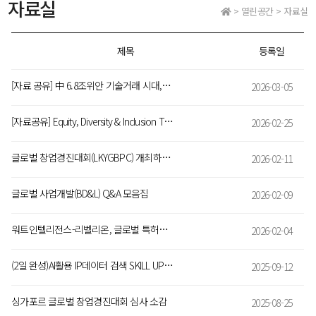
자료실
> 열린공간 > 자료실
제목
등록일
[자료 공유] 中 6.8조위안 기술거래 시대, 과학기술서비스업 10대 분야 표준 정비
2026-03-05
[자료공유] Equity, Diversity & Inclusion Toolkit Adapted for Europe: Guidance & Resourses to Establish Best Practice in the Knowledge Transfer Field
2026-02-25
글로벌 창업경진대회(LKYGBPC) 개최하는 SMU 산학협력단(IIE)
2026-02-11
글로벌 사업개발(BD&L) Q&A 모음집
2026-02-09
워트인텔리전스-리벨리온, 글로벌 특허AI 혁신을 위해 MOU 체결
2026-02-04
(2일 완성)AI활용 IP데이터 검색 SKILL UP과정 9/25~26 (신청마감~9/21)
2025-09-12
싱가포르 글로벌 창업경진대회 심사 소감
2025-08-25