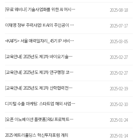
[무료 웨비나] 기술사업화를 위한 AI 어시스턴트
2025-08-18
이재명 정부 주력사업! K-AI의 주인공이 될 5개의 기업은? -‘국산 AI 파운데이션 모델’ 기술력 성적표
2025-07-17
<KAIPS> 서울 매력일자리_45기 IP 서비스 아카데미 참여자 모집(~3/20)
2025-03-05
[교육안내] 2025년도 제1차 바이오기술투자분석사(BIA) 양성과정
2025-02-27
[교육안내] 2025년도 제1차 연구행정 코디네이터(RAC) 양성과정
2025-02-27
[교육안내] 2025년도 제1차 산학협력전문가(IACE) 2급 양성과정 안내
2025-02-19
디지털 수출 마케팅: 스타트업 해외 사업개발 방안
2025-02-10
[오픈 이노베이션 플랫폼] R&I 프로젝트를 시작하기 위한 마켓플레이스
2025-01-24
2025 에트리홀딩스 혁신투자포럼 개최
2025-01-14