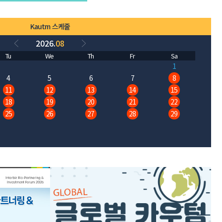
Kautm 스케줄
2026.
08
Tu
We
Th
Fr
Sa
1
4
5
6
7
8
11
12
13
14
15
18
19
20
21
22
25
26
27
28
29