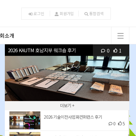
로그인
회원가입
통합검색
회소개
utm소개
2026 KAUTM 호남지부 워크숍 후기
0
1
수행사업
회원대학
특별회원
가입안내
도/연락처
오시는길
더보기 +
2026 기술이전사업화컨퍼런스 후기
0
5