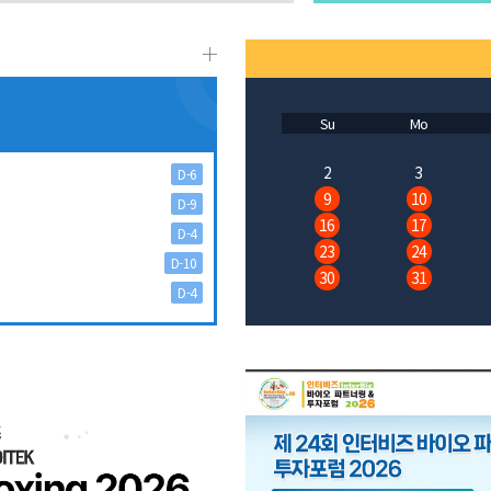
Su
Mo
2
3
D-6
9
10
D-9
16
17
D-4
23
24
D-10
30
31
D-4