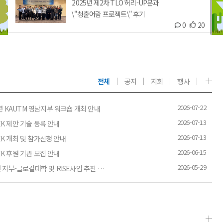
2025년 제2차 TLO 허리-UP분과
\"청출어람 프로젝트\" 후기
0
20
2025년 하반기
RTTP(글로벌기술이전전문가자격) 교육
0
19
후기
전체
공지
지회
행사
KAUTM 20주년 행사
0
20
2026-07-22
26년 KAUTM 영남지부 워크숍 개최 안내
2026-07-13
ITEK 제안 기술 등록 안내
2026-07-13
ITEK 개최 및 참가신청 안내
2026-06-15
ITEK 후원 기관 모집 안내
2026-05-29
[KAUTM 지부 모임] 호남권 지부-글로컬대학 및 RISE사업 추진 전략 공유를 위한 호남