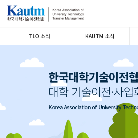
TLO 소식
KAUTM 소식
전체
공지
사업공고
지회운영
홍보마당
교육/행사
한국대학기술이전
채용공고
대학 기술이전·사업
뉴스&톡
Korea Association of University Tec