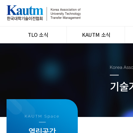
TLO 소식
KAUTM 소식
전체
공지
사업공고
지회운영
홍보마당
교육/행사
Korea Asso
채용공고
기술
뉴스&톡
KAUTM Space
열린공간