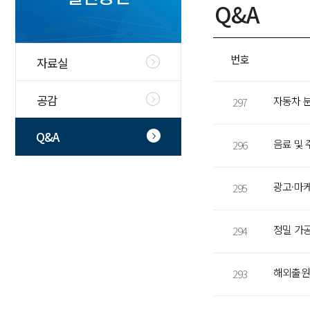
Q&A
번호
자료실
공감
자동차 
297
Q&A
음료 및
296
광고·마케
295
정밀 가
294
해외출원
293