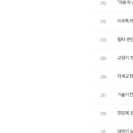
"자동차 
292
미국특허
291
290
289
자세교정
288
287
항암제 
286
대학이 
285