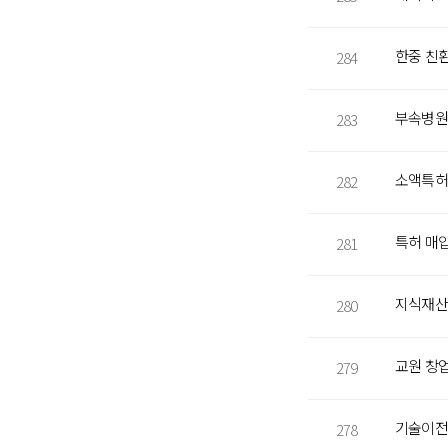
284
부속병원
283
소액특허
282
281
지식재산권
280
교원 창
279
기술이전
278