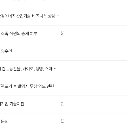
한중 친환경에너지산업기술 비즈니스 상담회 참가 업체 모집(~3/27)
 소속 직원의 승계 여부
(3)
 양수건
특허 매입 건 _ 농산물, 바이오, 생명, 스마트팜 외 유사하면 상관없음
 포기 후 발명자 무상 양도 관련
업기업 기술이전
(1)
 문의
(1)