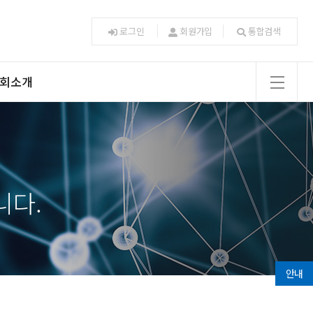
로그인
회원가입
통합검색
회소개
utm소개
수행사업
회원대학
특별회원
니다.
가입안내
도/연락처
오시는길
안내